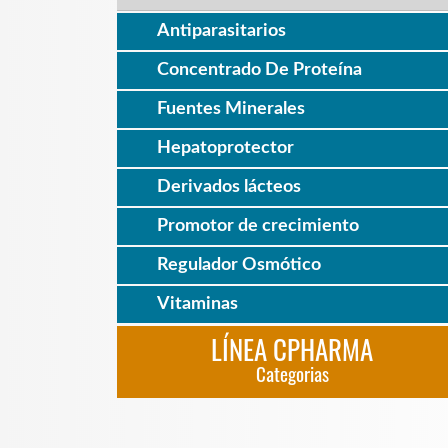
Antiparasitarios
Concentrado De Proteína
Fuentes Minerales
Hepatoprotector
Derivados lácteos
Promotor de crecimiento
Regulador Osmótico
Vitaminas
LÍNEA CPHARMA
Categorias