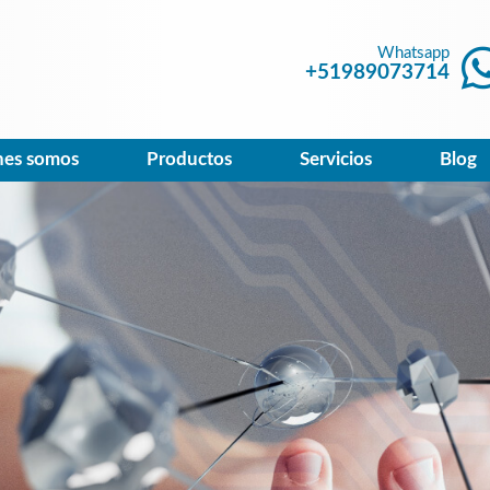
Whatsapp
+51989073714
nes somos
Productos
Servicios
Blog