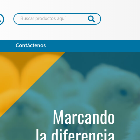
Contáctenos
Sus
Marcando
aminoácidos
la diferencia