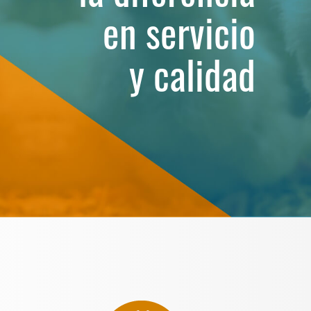
esenciales
en servicio
en un solo
y calidad
lugar